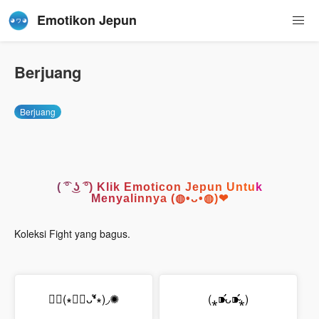
Emotikon Jepun
Berjuang
Berjuang
( ͡° ͜ʖ ͡°) Klik Emoticon Jepun Untuk
Menyalinnya (◍•ᴗ•◍)❤
Koleksi Fight yang bagus.
✺◟(∗❛ัᴗ❛ั∗)◞✺
(⁎⁍̴̛ᴗ⁍̴̛⁎)