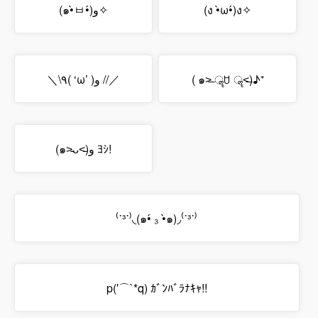
(๑•̀ㅂ•́)و✧
(ง •̀ω•́)ง✧
＼\٩( ‘ω’ )و //／
( ๑˃̶ ॣꇴ ॣ˂̶)♪⁺
(๑˃̵ᴗ˂̵)و ﾖｼ!
⁽˙³˙⁾◟(๑•́ ₃ •̀๑)◞⁽˙³˙⁾
p(′⌒`*q) ｶﾞﾝﾊﾞﾗﾅｷｬ!!