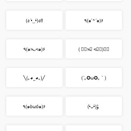
(ง •̀_•́)ง‼
٩(๑`^´๑)۶
٩(๑˃̵ᴗ˂̵๑)۶
( ๑॔˃̶◡ ˂̶๑॓)◞♡
╲(｡◕‿◕｡)╱
(´｡✪ω✪｡｀)
٩(๑òωó๑)۶
(•̀ᴗ•́)و ̑̑