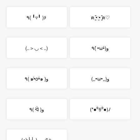
٩( ╹▿╹ )۶
ฅ ̳͒•ˑ̫• ̳͒ฅ♡
(..＞◡＜..)
٩( •̀ω•́)و
(,,•ω•,,)و
٩( ๑•̀o•́๑ )و
٩( ᐛ )و
(*●⁰ꈊ⁰●)ﾉ
(๑•̀╰╯-)و.｡.:*✧