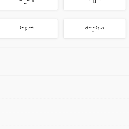
⁽͑ʺ˚̀˙̪̺˚́ʺ⁾̉ ˃͐
⁽͑˙˚̀བ̇˚́˙⁾̉
⁽͑˙˚̀⚐˚́˙⁾̉
ˁ⁽͑ ˚̀˙̭˚́ ⁾̉ˀ ⁼³