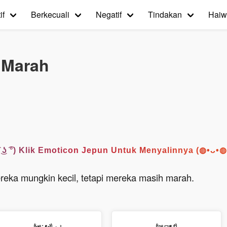
if
Berkecuali
Negatif
Tindakan
Haiw
h Marah
͡° ͜ʖ ͡°) Klik Emoticon Jepun Untuk Menyalinnya (◍•ᴗ•
reka mungkin kecil, tetapi mereka masih marah.