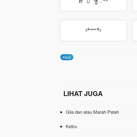
ი⁽͑˙˚̀༡̇˚́˙⁾̉ჟ ˒˒⁼³
ˁ⁽͑˙˚̀ˆ̇˚́˙⁾̉ˀ
Kecil
LIHAT JUGA
Gila dan atau Marah Patah
Keliru