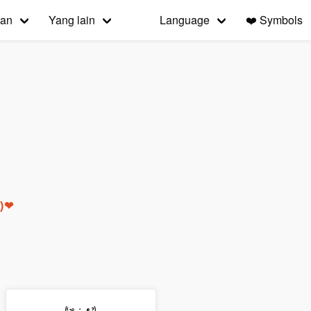
an
Yang lain
Language
❤️
Symbols
◍)❤