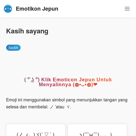
Emotikon Jepun
Kasih sayang
Sedih
( ͡° ͜ʖ ͡°) Klik Emoticon Jepun Untuk
Menyalinnya (◍•ᴗ•◍)❤
Emoji ini menggunakan simbol yang menunjukkan tangan yang
selesa dan membelai: ノ ’atau ヾ.
(ノ_<。)ヾ(´ ▽ ` )
ヽ(￣ω￣(。。 )ゝ