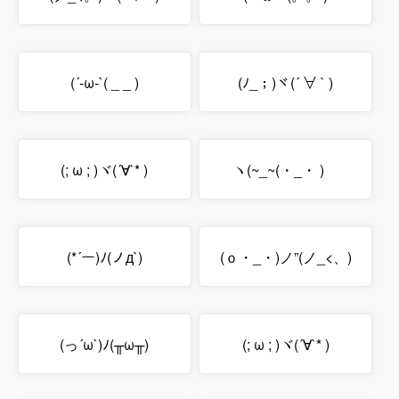
(´-ω-`( _ _ )
(ﾉ_；)ヾ(´ ∀ ` )
(; ω ; )ヾ(´∀`* )
ヽ(~_~(・_・ )ゝ
(*´ー)ﾉ(ノд`)
(ｏ・_・)ノ”(ノ_<、)
(っ´ω`)ﾉ(╥ω╥)
(; ω ; )ヾ(´∀`* )