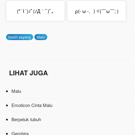
(*´ I `)ﾉﾟ(ﾉД｀ﾟ)ﾟ｡
ρ(- ω -、)ヾ(￣ω￣; )
Kasih sayang
Malu
LIHAT JUGA
Malu
Emoticon Cinta Malu
Berpeluk tubuh
Gembira