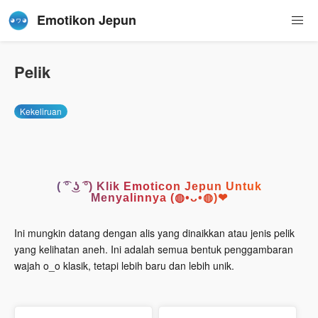
Emotikon Jepun
Pelik
Kekeliruan
( ͡° ͜ʖ ͡°) Klik Emoticon Jepun Untuk
Menyalinnya (◍•ᴗ•◍)❤
Ini mungkin datang dengan alis yang dinaikkan atau jenis pelik
yang kelihatan aneh. Ini adalah semua bentuk penggambaran
wajah o_o klasik, tetapi lebih baru dan lebih unik.