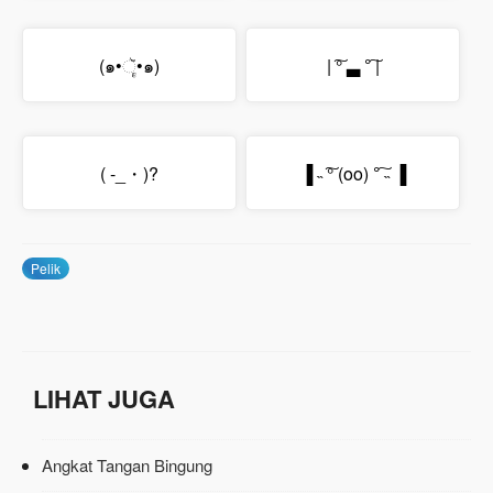
(๑•ૅૄ•๑)
| ͠° ▃ °͠ |
( -_・)?
▐ ˵ ͠° (oo) °͠ ˵ ▐
Pelik
LIHAT JUGA
Angkat Tangan Bingung