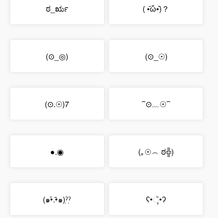
ಠ_ರೃ
( •᷄ὤ•᷅)？
(⊙_◎)
(⊙_☉)
(⊙.☉)7
⁀⊙﹏☉⁀
●.◉
(｡☉︵ ಠ╬)
(๑•̌.•̑๑)ˀ̣ˀ̣
ʕ•ૅૄ•ʔ