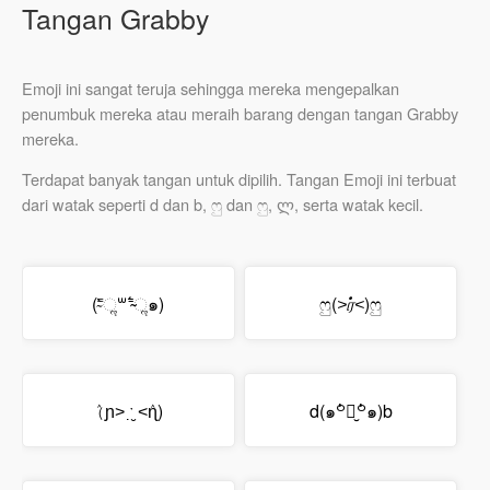
Tangan Grabby
Emoji ini sangat teruja sehingga mereka mengepalkan
penumbuk mereka atau meraih barang dengan tangan Grabby
mereka.
Terdapat banyak tangan untuk dipilih. Tangan Emoji ini terbuat
dari watak seperti d dan b, ෆු dan ෆු, ლ, serta watak kecil.
(⁼̴̀ૢ꒳​⁼̴́ૢ๑)
ෆු(
˃ர்˂
)ෆු
(ٛɲ˃ ˑ̣̮ ˂ٛɳ)
d(๑꒪່౪̮꒪່๑)b