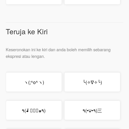
Teruja ke Kiri
Keseronokan ini ke kiri dan anda boleh memilih sebarang
ekspresi atau lengan.
ヽ(;^o^ヽ)
╰(✧∇✧╰)
٩(◕ั ∀◕ั๑٩)
٩(•౪•٩)三