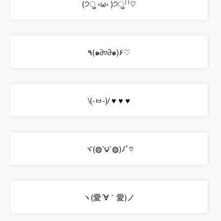
(੭ु ›ω‹ )੭ु⁾⁾♡
٩(๑∂▿∂๑)۶♡
\(-ㅂ-)/ ♥ ♥ ♥
ヾ(◍’౪`◍)ﾉﾞ♡
ヽ(愛´∀｀愛)ノ