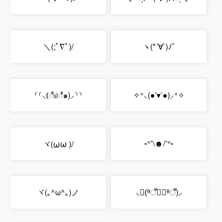
＼(;ﾟ∇ﾟ)/
ヽ(*´∀`)ﾉﾞ
⸂⸂⸜(ೆ௰ೆ๑)⸝⸃⸃
✧⁺⸜(●′▾‵●)⸝⁺✧
ω
ω
◦°˚\☻/˚°◦
ヾ(
)/
ヾ(｡^ω^｡)ノ
⸜(ّᶿॕധّᶿॕ)⸝