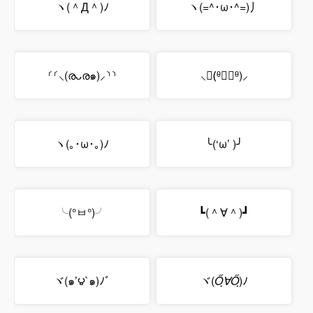
ヽ(＾Д＾)ﾉ
ヽ(=^･ω･^=)丿
⸂⸂⸜(രᴗര๑)⸝⸃⸃
⸜(ّᶿധّᶿ)⸝
ヽ(｡･ω･｡)ﾉ
╰(‘ω’ )╯
╰(°ㅂ°)╯
┗(＾∀＾)┛
ヾ(๑’౪`๑)ﾉﾞ
ヾ(
Őฺ∀Őฺ
)ﾉ