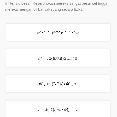
Ini terlalu besar. Keseronokan mereka sangat besar sehingga
mereka mengambil banyak ruang secara fizikal.
☆*･゜ﾟ･(^O^)/･゜ﾟ･*☆
☆*:.｡. o(≧▽≦)o .｡.:*☆
✲ﾟ｡✧٩(･ิᴗ･ิ๑)۶✲ﾟ｡✧
｡.ﾟ+:((ヾ(｡･ω･)ｼ)).:ﾟ+｡