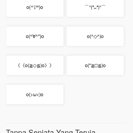
o(
^▽^
)o
⌒°(❛ᴗ❛)°⌒
o(^∀^*)o
o(^◇^)o
《《o(≧◇≦)o》》
o(*≧□≦)o
o(
>ω<
)o
Tanpa Senjata Yang Teruja