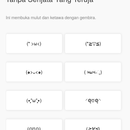
Ini membuka mulut dan ketawa dengan gembira.
(* >ω<)
(*≧▽≦)
(๑>ᴗ<๑)
( ˃̶ω˂̶ ૃ)
(٭°̧̧̧ω°̧̧̧٭)
⸍⚙̥ꇴ⚙̥⸌
(⊙ꇴ⊙)
(
≧∀≦
)