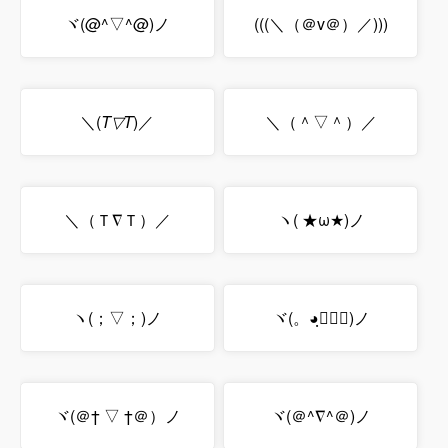
ヾ(@^▽^@)ノ
(((＼（＠v＠）／)))
＼(
T▽T
)／
＼（＾▽＾）／
＼（Ｔ∇Ｔ）／
ヽ( ★ω★)ノ
ヽ(；▽；)ノ
ヾ(。◕ฺ∀◕ฺ)ノ
ヾ(＠† ▽ †＠）ノ
ヾ(＠^∇^＠)ノ