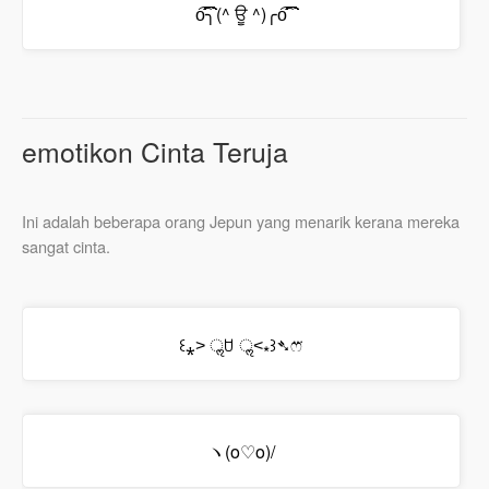
o͡͡͡͡͡͡͡͡͡͡͡͡͡͡╮(^ ਊ ^)╭o͡͡͡͡͡͡͡͡͡͡͡͡͡͡
emotikon Cinta Teruja
Ini adalah beberapa orang Jepun yang menarik kerana mereka
sangat cinta.
꒰⁎˃ ॢꇴ ॢ˂⁎꒱➴ෆ⃛
ヽ(o♡o)/