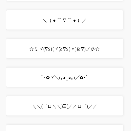
＼（ ● ⌒ ∇ ⌒ ● ）／
☆ミヾ(∇≦((ヾ(≧∇≦)〃))≧∇)ノ彡☆
ﾟ･✿ヾ╲(｡◕‿◕｡)╱✿･ﾟ
＼＼(゜ロ＼＼)Ξ(／／ロ゜)／／