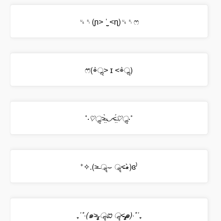
␟␏(ɲ˃ ˈ̫̮ ˂ɳ)␟␏ෆ
ෆ⃛(ٛ⌯ॢ˃ ɪ ˂ٛ⌯ॢ)
˚‧
♡ॢ˃̶̤̀◡˂̶̤́♡ॢ
‧˚
⁺✧.(˃̶ ॣ⌣ ॣ˂̶∗̀)ɞ⁾
₊
ˈ˚·(๑˃̶̡̢̥ ॣಐ ॣ˂̶̡̢̥๑)·˚ˈ
₊