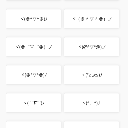
ヾ(＠^▽^＠)ﾉ
ヾ（＠＾▽＾＠）ノ
ヾ(＠゜▽゜＠）ノ
ヾ(@°▽°@)ノ
ヾ(＠°▽°＠)ﾉ
ヽ(*≧ω≦)ﾉ
ヽ(
⌒∇⌒
)ﾉ
ヽ(^。^)丿