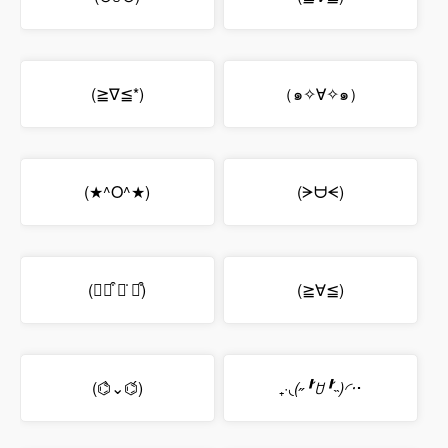
(≧∇≦*)
（๑✧∀✧๑）
(★^O^★)
(ᗒᗨᗕ)
(⌯꒪͒ ꌂ̇ ꒪͒)
(≧∀≦)
(⌬̀⌄⌬́)
₊·
◟(˶╹̆ꇴ╹̆˵)◜‧
･