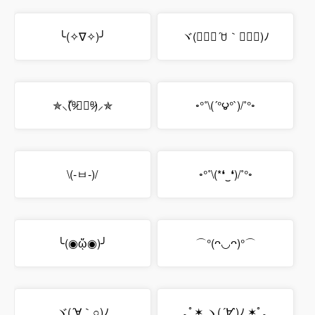
╰(✧∇✧)╯
ヾ(๑⃙⃘´ꇴ｀๑⃙⃘)ﾉ
✯⸜(ّᶿ̷ധّᶿ̷)⸝✯
◦°˚\(´°౪°`)/˚°◦
\(-ㅂ-)/
◦°˚\(*❛‿❛)/˚°◦
╰(◉ᾥ◉)╯
⌒°(ᴖ◡ᴖ)°⌒
ヾ(´∀｀○)ﾉ
｡ﾟ✶ฺ.ヽ(
´∀`
)ﾉ.✶ฺﾟ｡