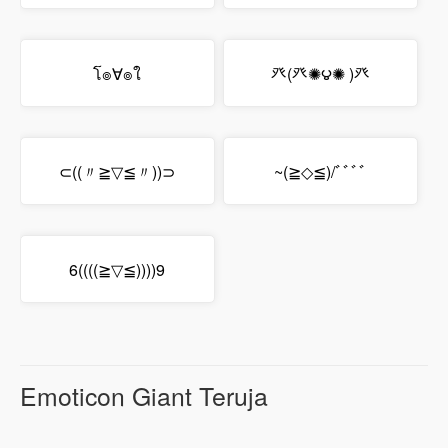
โ๏∀๏ใ
癶(癶✺౪✺ )癶
⊂((〃≧▽≦〃))⊃
~(≧◇≦)/ﾞﾞﾞﾞ
6((((≧▽≦))))9
Emoticon Giant Teruja