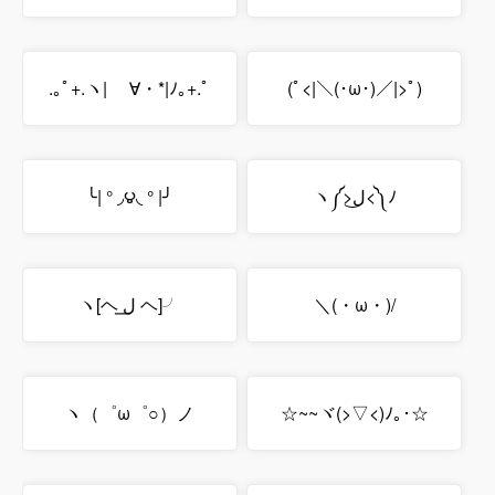
.｡ﾟ+.ヽ| ゝ∀・*|ﾉ｡+.ﾟ
(ﾟ<|＼(･ω･)／|>ﾟ)
╰| ° ◞౪◟ ° |╯
ヽ༼>ل͜<༽ﾉ
ヽ[ヘ ل͟ ヘ]╯
＼(・ω・)/
ヽ（゜ω゜○）ノ
☆~~ヾ(>▽<)ﾉ｡･☆