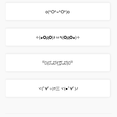
o(^O^
=
^O^)o
✧(๑✪д✪)۶ㅂ٩(✪д✪๑)✧
⁽⁽◞(꒪ͦᴗ̵̍꒪ͦ=͟͟͞͞ ꒪ͦᴗ̵̍꒪ͦ)◟⁾⁾
ヾ(ﾟ∀ﾟ○)ﾂ三ヾ(●ﾟ∀ﾟ)ﾉ