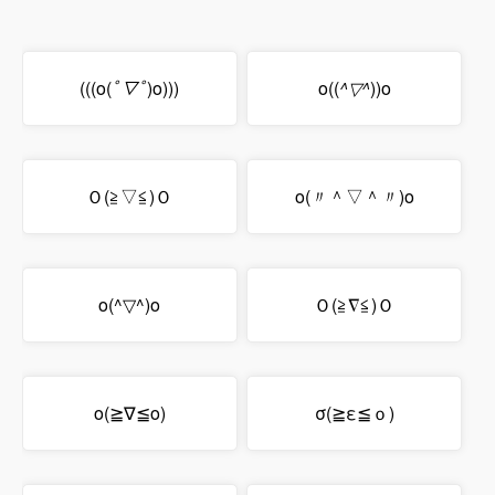
(((o(
ﾟ▽ﾟ
)o)))
o((
^▽^
))o
Ｏ(≧▽≦)Ｏ
o(〃＾▽＾〃)o
o(^▽^)o
Ｏ(≧∇≦)Ｏ
o(≧∇≦o)
σ(≧ε≦ｏ)