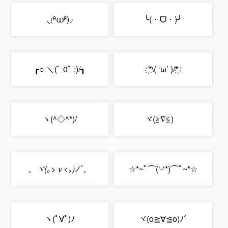
⸜(ؔᶿധؔᶿ)⸝
╰( ･ ᗜ ･ )╯
┏○ ＼(ﾟ 0ﾟ ;)/┓
҉*\( ‘ω’ )/*҉
ヽ(^◇^*)/
ヾ(≧∇≦)ゞ
。ヾ(｡>ｖ<｡)ﾉﾞ
。
☆*~ﾟ⌒(‘-‘*)⌒ﾟ~*☆
ヽ(ﾟ∀ﾟ)ﾉ
ヾ(o≧∀≦o)ﾉﾞ