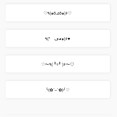
♡٩(๑ö⊿ö๑)۶♡
٩(*ゝڡ◕๑)۶♥
♡〜٩( ╹▿╹ )۶〜♡
╰(✿´⌣`✿)╯♡