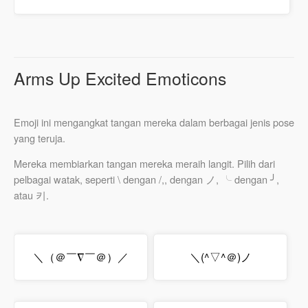
Arms Up Excited Emoticons
Emoji ini mengangkat tangan mereka dalam berbagai jenis pose
yang teruja.
Mereka membiarkan tangan mereka meraih langit. Pilih dari
pelbagai watak, seperti \ dengan /,, dengan ノ, ╰ dengan ╯,
atau 키.
＼（＠￣∇￣＠）／
＼(^▽^＠)ノ