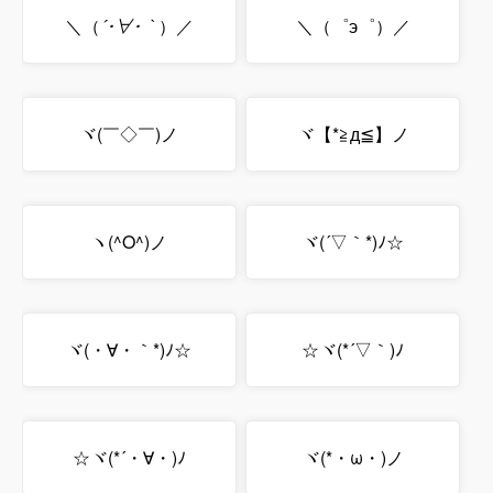
＼（
´･∀･｀
）／
＼（゜э゜）／
ヾ(￣◇￣)ノ
ヾ【*≧д≦】ノ
ヽ(^O^)ノ
ヾ(´▽｀*)ﾉ☆
ヾ(・∀・｀*)ﾉ☆
☆ヾ(*´▽｀)ﾉ
☆ヾ(*´・∀・)ﾉ
ヾ(*・ω・)ノ