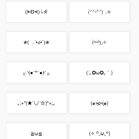
(ᗒᏬᗕ) ˡ̵˖✮⃛
(ؑ⸍⸍ᵕؑ̇⸍⸍)◞✧
✮⃛( ◞´•௰•`)✮⃛
(ؑᵒᵕؑ̇ᵒ)◞✧
₍₍ ◝(●˙꒳˙●)◜ ₎₎
(´｡✪ω✪｡｀)
｡;+*(★`∪´☆)*+;｡
(๑˃̶͈̀o˂̶͈́๑)
≧ω≦
(✧ ꒪◞౪◟꒪)