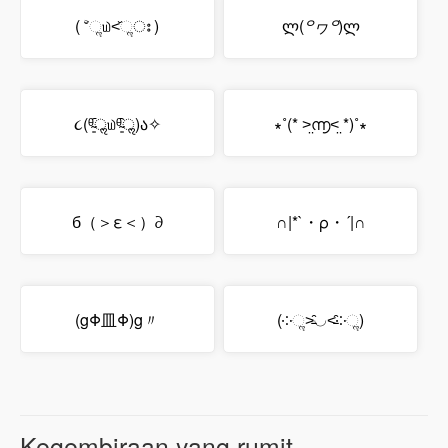
( ˃̆ૢ௰˂̆ૢഃ )
ლ(
꒪ヮ꒪
)ლ
૮(ᶿ̴͈᷇ॢ௰ᶿ̴͈᷆ॢ)ა✧
∗˚(* ˃̤൬˂̤ *)˚∗
б（＞ε＜）∂
∩|*`・ρ・´|∩
(gΦ皿Φ)g〃
(༶ૢ˃̵̑◡˂̵̑༶ૢ)
Kegembiraan yang rumit