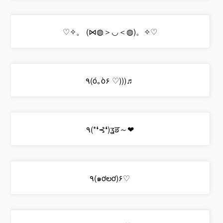
♡✧。 (⋈◍＞◡＜◍)。✧♡
٩(ó｡ò۶ ♡)))♬
٩(*❛⊰❛)ʓਡ～❤
٩(๑ơలơ)۶♡