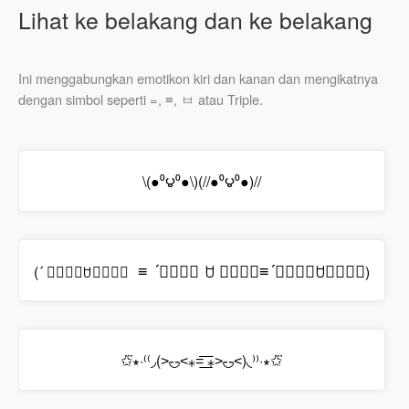
Lihat ke belakang dan ke belakang
Ini menggabungkan emotikon kiri dan kanan dan mengikatnya
dengan simbol seperti =, ≡, ㅂ atau Triple.
\(●⁰౪⁰●\)(//●⁰౪⁰●)//
≡
´
ↂ
ꇴ
ↂ
≡
´
ↂ
ꇴ
ↂ
(´ ↂ⃙⃙⃚ꇴↂ⃙⃙⃚
)
✩⃛∗·⁽⁽◞(˃◟̵◞̵˂⁎=͟͟͞͞ ⁎˃◟̵◞̵˂)◟⁾⁾·∗✩⃛