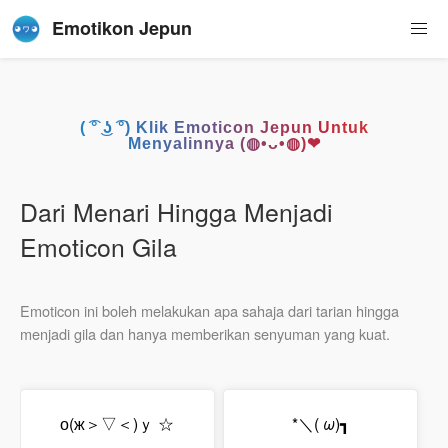
Emotikon Jepun
( ͡° ͜ʖ ͡°) Klik Emoticon Jepun Untuk
Menyalinnya (◍•ᴗ•◍)❤
Dari Menari Hingga Menjadi
Emoticon Gila
Emoticon ini boleh melakukan apa sahaja dari tarian hingga
menjadi gila dan hanya memberikan senyuman yang kuat.
о(ж＞▽＜)ｙ ☆
*＼(
ω
)┓