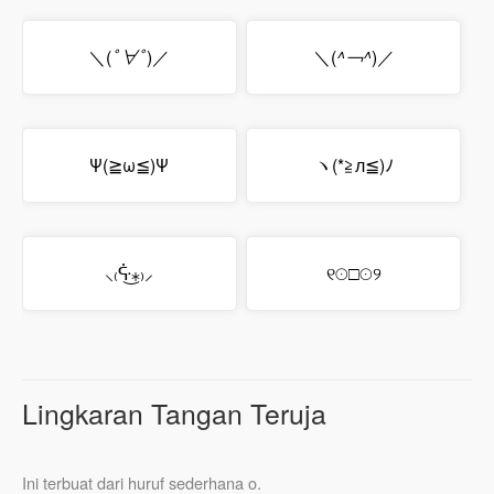
＼(
ﾟ∀ﾟ
)／
＼(
^￢^
)／
Ψ(≧ω≦)Ψ
ヽ(*≧л≦)ﾉ
⸜₍ᕏ͜⁎₎⸝
୧☉□☉୨
Lingkaran Tangan Teruja
Ini terbuat dari huruf sederhana o.