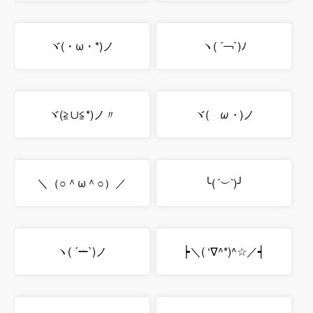
ヾ(・ω・*)ノ
ヽ( ´￢`)ﾉ
ヾ(≧∪≦*)ノ〃
ヾ(
ゝω・
)ノ
＼（○＾ω＾○）／
╰(
´︶`
)╯
ヽ( ´ー`)ノ
┝＼( ‘∇^*)^☆／┥