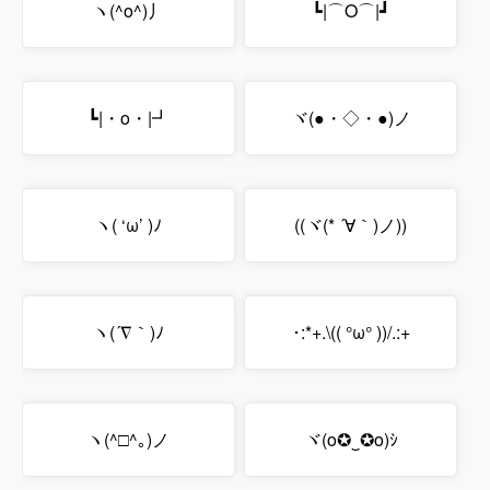
ヽ(^o^)丿
┗|⌒O⌒|┛
┗|・o・|┛
ヾ(●・◇・●)ノ
ヽ( ‘ω’ )ﾉ
((ヾ(* ´∀｀)ノ))
ヽ(´∇｀)ﾉ
･:*+.\(( °ω° ))/.:+
ヽ(^□^｡)ノ
ヾ(o✪‿✪o)ｼ