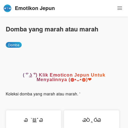
Emotikon Jepun
Domba yang marah atau marah
Domba
( ͡° ͜ʖ ͡°) Klik Emoticon Jepun Untuk
Menyalinnya (◍•ᴗ•◍)❤
Koleksi domba yang marah atau marah. '
Ꮚ゜益ﾟᏊ
ᏊÒ ‸ ÓᏊ