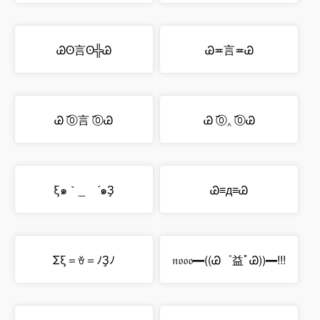
Ꮚʘ言ʘ╬Ꮚ
Ꮚ≖言≖Ꮚ
Ꮚ ︣⓪言 ︣⓪Ꮚ
Ꮚ ︣⓪‸ ︣⓪Ꮚ
ξ๑｀_ゝ´๑Ҙ
Ꮚ≡д≡Ꮚ
Σξ＝ꈊ＝ﾉҘﾉ
𝔫𝔬𝔬𝔬━((Ꮚ゜益ﾟᏊ))━!!!